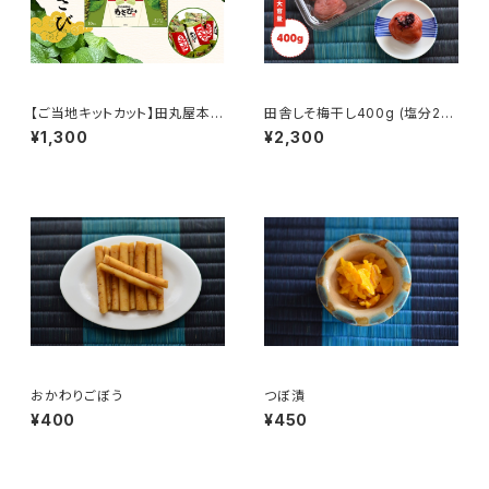
【ご当地キットカット】田丸屋本店
田舎しそ梅干し400g (塩分2
わさび味
0％)
¥1,300
¥2,300
おかわりごぼう
つぼ漬
¥400
¥450