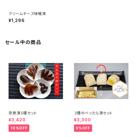
クリームチーズ味噌漬
¥1,296
セール中の商品
奈良漬５種セット
３種のべったら漬セット
¥3,420
¥3,300
10%OFF
5%OFF