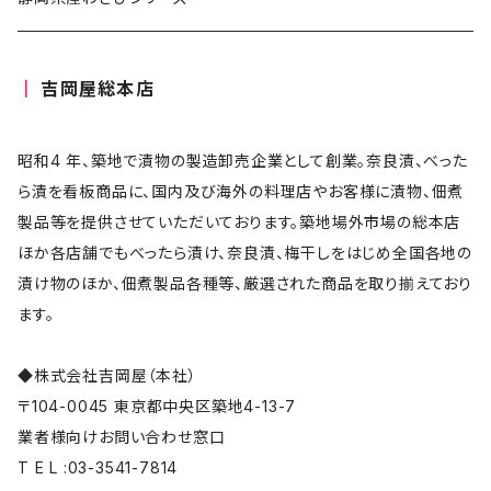
吉岡屋総本店
昭和4 年、築地で漬物の製造卸売企業として創業。奈良漬、べった
ら漬を看板商品に、国内及び海外の料理店やお客様に漬物、佃煮
製品等を提供させていただいております。築地場外市場の総本店
ほか各店舗でもべったら漬け、奈良漬、梅干しをはじめ全国各地の
漬け物のほか、佃煮製品各種等、厳選された商品を取り揃えており
ます。
◆株式会社吉岡屋（本社）
〒104-0045 東京都中央区築地4-13-7
業者様向けお問い合わせ窓口
T E L :03-3541-7814